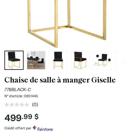
Chaise de salle à manger Giselle
778BLACK-C
N° d'article:
0851445
(0)
Aucune
cote
499
.99 $
pour
ce
produit.
Crédit offert par
Lien