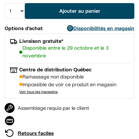
vers
la
Ajouter au panier
même
page.
Options d’achat
Disponibilités en magasin
Livraison gratuite*
Disponible entre le 29 octobre et le 3
novembre
Centre de distribution Québec
Ramassage non disponible
Impossible de voir ce produit en magasin
Voir tous les magasins
Assemblage requis par le client
Retours faciles