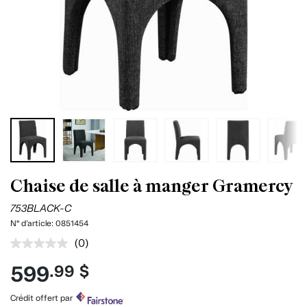
Chaise de salle à manger Gramercy
753BLACK-C
N° d'article:
0851454
(0)
Aucune
cote
599
.99 $
pour
ce
produit.
Crédit offert par
Lien