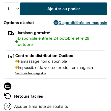
vers
la
Ajouter au panier
même
page.
Options d’achat
Disponibilités en magasin
Livraison gratuite*
Disponible entre le 24 octobre et le 29
octobre
Centre de distribution Québec
Ramassage non disponible
Impossible de voir ce produit en magasin
Voir tous les magasins
Retours faciles
Ajouter à ma liste de souhaits