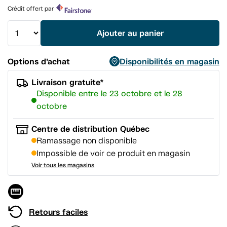
produit.
Crédit offert par
Lien
vers
la
Ajouter au panier
même
page.
Options d’achat
Disponibilités en magasin
Livraison gratuite*
Disponible entre le 23 octobre et le 28
octobre
Centre de distribution Québec
Ramassage non disponible
Impossible de voir ce produit en magasin
Voir tous les magasins
Retours faciles