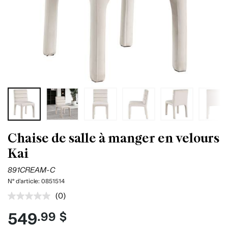
Chaise de salle à manger en velours
Kai
891CREAM-C
N° d'article:
0851514
(0)
Aucune
cote
549
.99 $
pour
ce