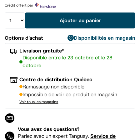
produit.
Crédit offert par
Lien
vers
la
Ajouter au panier
même
page.
Options d’achat
Disponibilités en magasin
Livraison gratuite*
Disponible entre le 23 octobre et le 28
octobre
Centre de distribution Québec
Ramassage non disponible
Impossible de voir ce produit en magasin
Voir tous les magasins
Vous avez des questions?
Service de
Parlez avec un expert Tanguay.