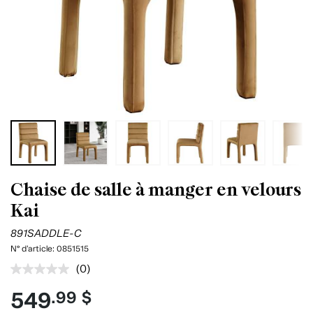
Chaise de salle à manger en velours
Kai
891SADDLE-C
N° d'article:
0851515
(0)
Aucune
cote
549
.99 $
pour
ce