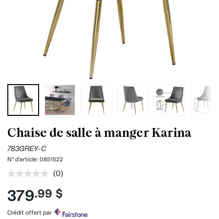
Chaise de salle à manger Karina
783GREY-C
N° d'article:
0851522
(0)
Aucune
cote
379
.99 $
pour
ce
produit.
Crédit offert par
Lien