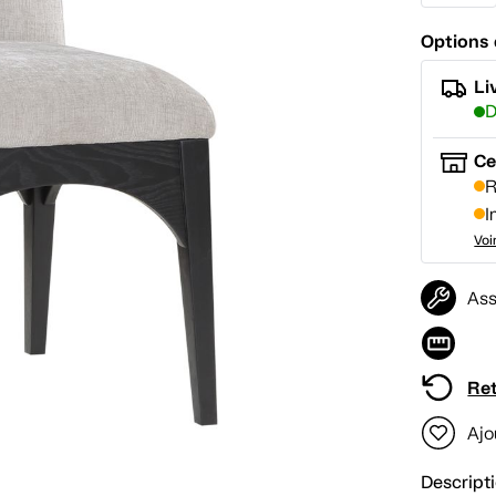
Options 
Li
D
Ce
R
I
Voi
Ass
Ret
Ajo
Descript