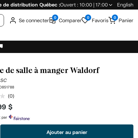
 de distribution Québec :
Ouvert : 10:00 | 17:00
English
0
0
0
Se connecter
Comparer
Favoris
Panier
🚚
e de salle à manger Waldorf
-SC
0851788
(0)
Aucune
cote
99 $
pour
ce
produit.
t par
Lien
vers
Ajouter au panier
la
même