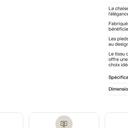
La chaise
l'élégance
Fabriquée
bénéficie
Les pieds
au design
Le tissu 
offre une
choix idé
Spécific
Dimensi