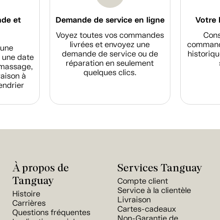
nde et
Demande de service en ligne
Votre 
Voyez toutes vos commandes
Cons
livrées et envoyez une
commande
d'une
demande de service ou de
historiqu
 une date
réparation en seulement
amassage,
quelques clics.
raison à
endrier
À propos de
Services Tanguay
Tanguay
Compte client
Service à la clientèle
Histoire
Livraison
Carrières
Cartes-cadeaux
Questions fréquentes
Non-Garantie de