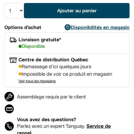
vers
la
Ajouter au panier
même
page.
Options d’achat
Disponibilités en magasin
Livraison gratuite*
Disponible
Centre de distribution Québec
Ramassage d'ici quelques jours
Impossible de voir ce produit en magasin
Voir tous les magasins
Assemblage requis par le client
Vous avez des questions?
Service de
Parlez avec un expert Tanguay.
rappel