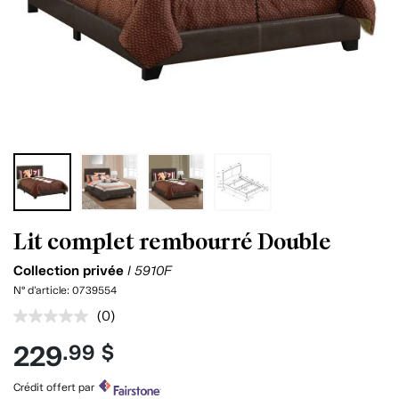
Lit complet rembourré Double
Collection privée
I 5910F
N° d'article:
0739554
(0)
Aucune
cote
229
.99 $
pour
ce
produit.
Crédit offert par
Lien