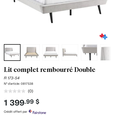
Lit complet rembourré Double
R 173-54
N° d'article:
0817538
(0)
Aucune
cote
1 399
.99 $
pour
ce
produit.
Crédit offert par
Lien