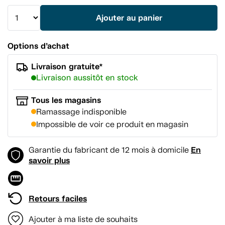
vers
la
Ajouter au panier
même
page.
Options d’achat
Livraison gratuite*
Livraison aussitôt en stock
Tous les magasins
Ramassage indisponible
Impossible de voir ce produit en magasin
En
Garantie du fabricant de 12 mois à domicile
savoir plus
Retours faciles
Ajouter à ma liste de souhaits