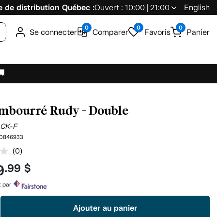
 de distribution Québec :
Ouvert : 10:00 | 21:00
English
0
0
0
Se connecter
Comparer
Favoris
Panier
🚚
embourré Rudy - Double
CK-F
0846933
(0)
Aucune
cote
9
.99 $
pour
ce
produit.
t par
Lien
vers
Ajouter au panier
la
même