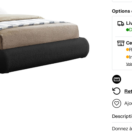
Options 
Li
D
Ce
R
I
Voi
Ret
Ajo
Descript
Donnez à