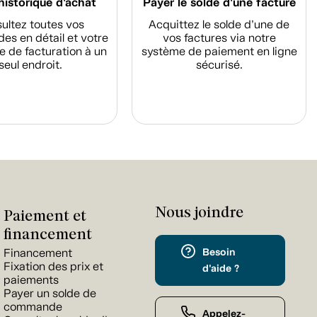
historique d'achat
Payer le solde d'une facture
ultez toutes vos
Acquittez le solde d’une de
s en détail et votre
vos factures via notre
e de facturation à un
système de paiement en ligne
seul endroit.
sécurisé.
Nous joindre
Paiement et
financement
Besoin
Financement
Fixation des prix et
d'aide ?
paiements
Payer un solde de
commande
Appelez-