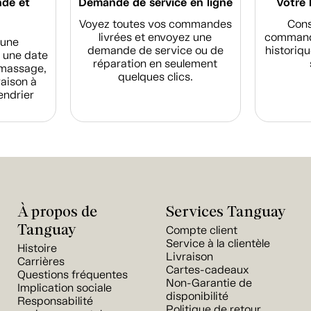
nde et
Demande de service en ligne
Votre 
Voyez toutes vos commandes
Cons
livrées et envoyez une
commande
d'une
demande de service ou de
historiqu
 une date
réparation en seulement
amassage,
quelques clics.
raison à
endrier
À propos de
Services Tanguay
Tanguay
Compte client
Service à la clientèle
Histoire
Livraison
Carrières
Cartes-cadeaux
Questions fréquentes
Non-Garantie de
Implication sociale
disponibilité
Responsabilité
Politique de retour