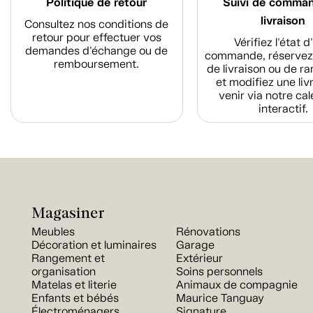
Politique de retour
Suivi de comma
livraison
Consultez nos conditions de
retour pour effectuer vos
Vérifiez l'état 
demandes d'échange ou de
commande, réservez
remboursement.
de livraison ou de r
et modifiez une liv
venir via notre cal
interactif.
Magasiner
Meubles
Rénovations
Décoration et luminaires
Garage
Rangement et
Extérieur
organisation
Soins personnels
Matelas et literie
Animaux de compagnie
Enfants et bébés
Maurice Tanguay
Électroménagers
Signature