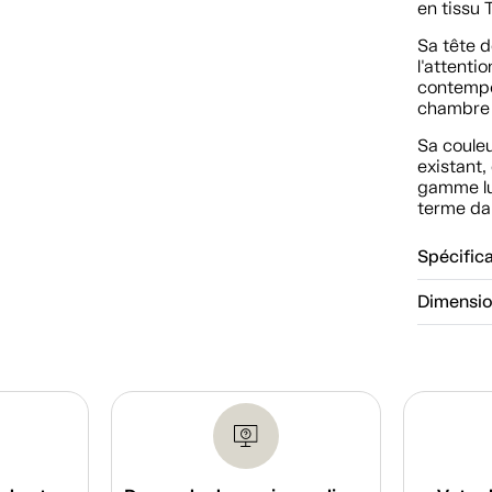
en tissu
Sa tête d
l'attenti
contempo
chambre 
Sa couleu
existant,
gamme lui
terme da
Spécific
Dimensi