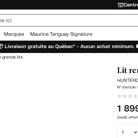
Centre
Marques
Maurice Tanguay Signature
 Livraison gratuite au Québec* - Aucun achat minimum. 
s grands lits
Lit r
HUNTER
N° d'article:
1 89
Crédit offer