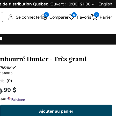
 de distribution Québec :
Ouvert : 10:00 | 21:00
English
0
0
0
Se connecter
Comparer
Favoris
Panier
🚚
embourré Hunter - Très grand
CREAM-K
0846825
(0)
Aucune
cote
9
.99 $
pour
ce
produit.
t par
Lien
vers
Ajouter au panier
la
même