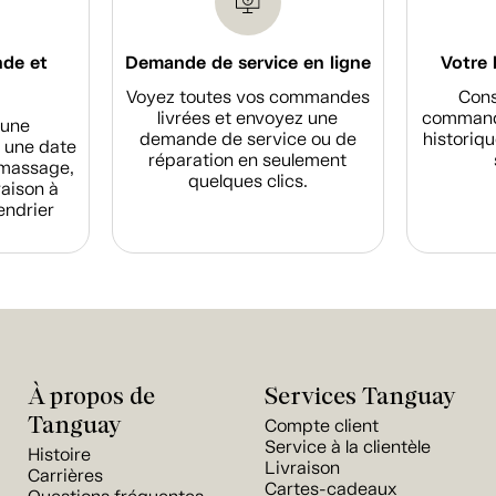
nde et
Demande de service en ligne
Votre 
Voyez toutes vos commandes
Cons
livrées et envoyez une
commande
d'une
demande de service ou de
historiqu
 une date
réparation en seulement
amassage,
quelques clics.
raison à
endrier
À propos de
Services Tanguay
Tanguay
Compte client
Service à la clientèle
Histoire
Livraison
Carrières
Cartes-cadeaux