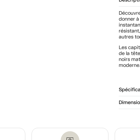
Descript
Découvrez
donner à
instantan
résistant
autres to
Les capit
de la têt
noirs ma
moderne
Spécific
Dimensi