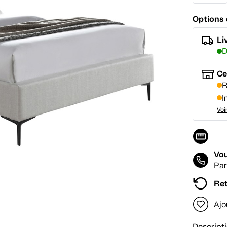
Options 
Li
D
Ce
R
I
Voi
Vou
Par
Ret
Ajo