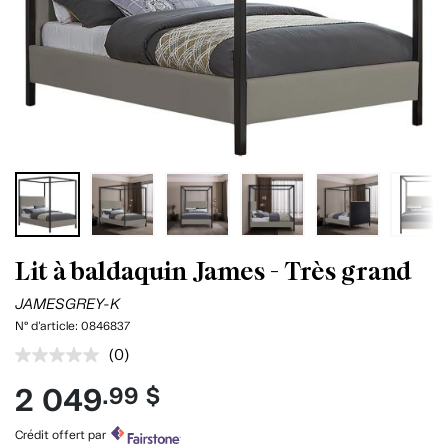
Lit à baldaquin James - Très grand
JAMESGREY-K
N° d'article:
0846837
(0)
Aucune
cote
2 049
.99 $
pour
ce
produit.
Crédit offert par
Lien