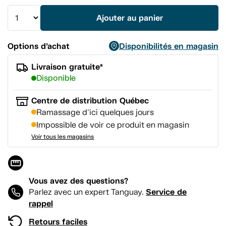
vers
la
Ajouter au panier
même
page.
Options d’achat
Disponibilités en magasin
Livraison gratuite*
Disponible
Centre de distribution Québec
Ramassage d'ici quelques jours
Impossible de voir ce produit en magasin
Voir tous les magasins
Vous avez des questions?
Service de
Parlez avec un expert Tanguay.
rappel
Retours faciles