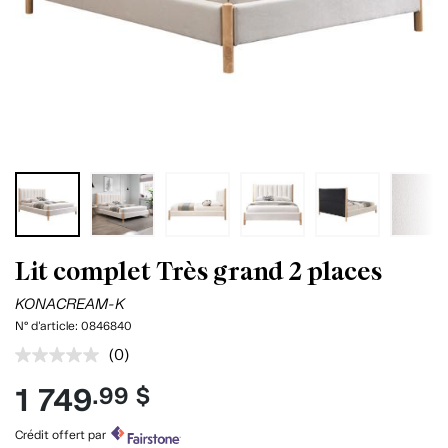
Lit complet Très grand 2 places
KONACREAM-K
N° d'article:
0846840
(0)
Aucune
cote
1 749
.99 $
pour
ce
produit.
Crédit offert par
Lien