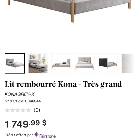
Lit rembourré Kona - Très grand
KONAGREY-K
N° d'article:
0846844
(0)
Aucune
cote
1 749
.99 $
pour
ce
produit.
Crédit offert par
Lien