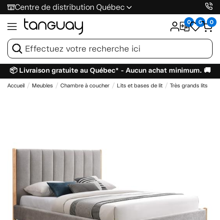
Centre de distribution Québec
0
0
0
📦 Livraison gratuite au Québec* - Aucun achat minimum. 🚚
Accueil
Meubles
Chambre à coucher
Lits et bases de lit
Très grands lits