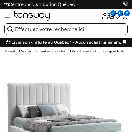
Centre de distribution Québec
0
0
0
📦 Livraison gratuite au Québec* - Aucun achat minimum. 🚚
Accueil
Meubles
Chambre à coucher
Lits et bases de lit
Très grands lits