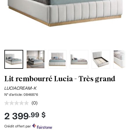
Lit rembourré Lucia - Très grand
LUCIACREAM-K
N° d'article:
0846876
(0)
Aucune
cote
2 399
.99 $
pour
ce
produit.
Crédit offert par
Lien