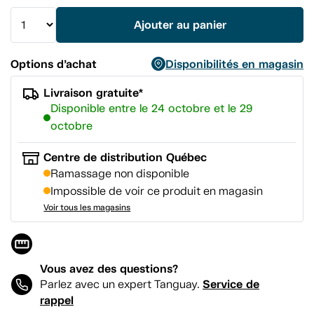
vers
la
Ajouter au panier
même
page.
Options d’achat
Disponibilités en magasin
Livraison gratuite*
Disponible entre le 24 octobre et le 29
octobre
Centre de distribution Québec
Ramassage non disponible
Impossible de voir ce produit en magasin
Voir tous les magasins
Vous avez des questions?
Service de
Parlez avec un expert Tanguay.
rappel