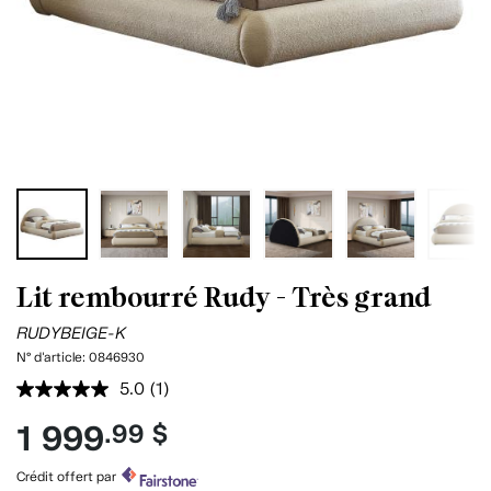
Lit rembourré Rudy - Très grand
RUDYBEIGE-K
N° d'article:
0846930
5.0
(1)
Lire
1
1 999
.99 $
commentaire.
Lien
vers
Crédit offert par
la