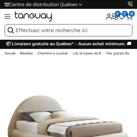
Centre de distribution Québec
0
0
0
📦 Livraison gratuite au Québec* - Aucun achat minimum. 🚚
Accueil
Meubles
Chambre à coucher
Lits et bases de lit
Très grands lits