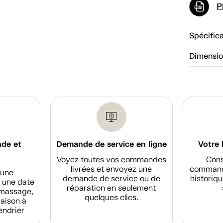
P
Spécific
Dimensi
nde et
Demande de service en ligne
Votre 
Voyez toutes vos commandes
Cons
livrées et envoyez une
commande
d'une
demande de service ou de
historiqu
 une date
réparation en seulement
amassage,
quelques clics.
raison à
endrier