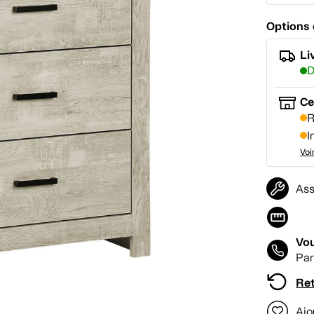
Options 
Li
D
Ce
R
I
Voi
Ass
Vou
Par
Ret
Ajo