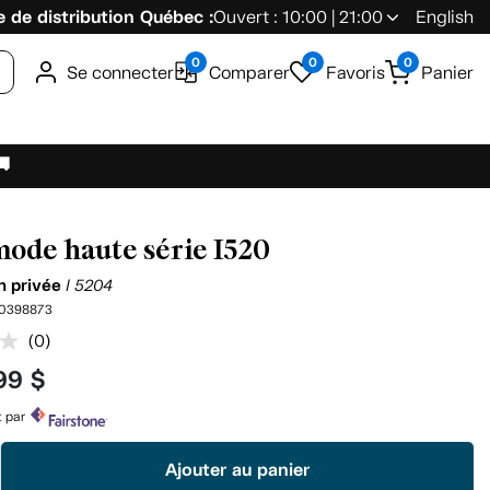
 de distribution Québec :
Ouvert : 10:00 | 21:00
English
0
0
0
Se connecter
Comparer
Favoris
Panier
🚚
de haute série I520
on privée
I 5204
0398873
(0)
Aucune
cote
99 $
pour
ce
produit.
t par
Lien
vers
Ajouter au panier
la
même