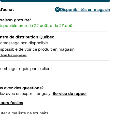
page.
d’achat
Disponibilités en magasin
vraison gratuite*
isponible entre le 22 août et le 27 août
ntre de distribution Québec
amassage non disponible
mpossible de voir ce produit en magasin
r tous les magasins
emblage requis par le client
s avez des questions?
Service de rappel
lez avec un expert Tanguay.
ours faciles
uter à ma liste de souhaits