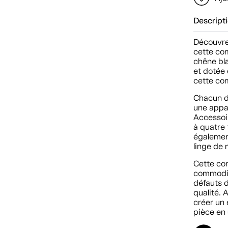
Descript
Découvrez
cette co
chêne bl
et dotée 
cette co
Chacun de
une appar
Accessoi
à quatre 
égalemen
linge de 
Cette co
commodit
défauts 
qualité. 
créer un
pièce en 