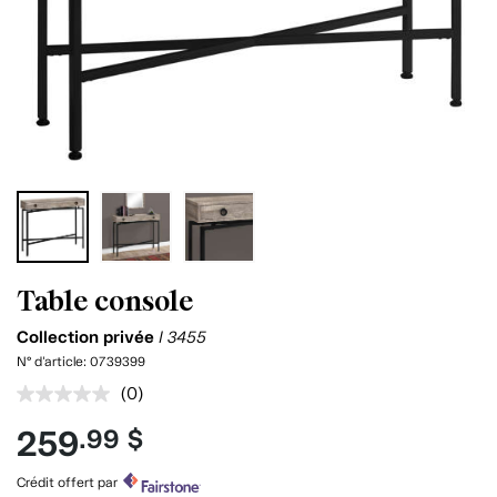
Table console
Collection privée
I 3455
N° d'article:
0739399
(0)
Aucune
cote
259
.99 $
pour
ce
produit.
Crédit offert par
Lien