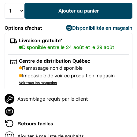
vers
la
Ajouter au panier
même
page.
Options d’achat
Disponibilités en magasin
Livraison gratuite*
Disponible entre le 24 août et le 29 août
Centre de distribution Québec
Ramassage non disponible
Impossible de voir ce produit en magasin
Voir tous les magasins
Assemblage requis par le client
Retours faciles
Ajouter à ma liste de souhaits