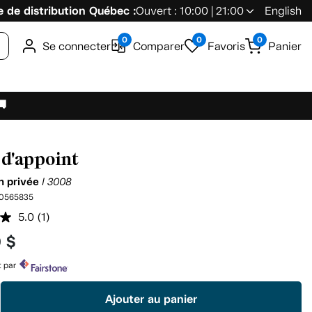
 de distribution Québec :
Ouvert : 10:00 | 21:00
English
0
0
0
Se connecter
Comparer
Favoris
Panier
🚚
 d'appoint
on privée
I 3008
0565835
5.0
(1)
Lire
1
9 $
commentaire.
Lien
vers
t par
la
même
Ajouter au panier
page.