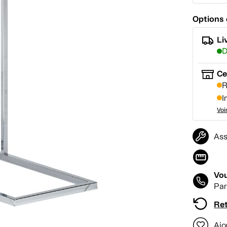
Options 
Li
D
Ce
R
I
Voi
Ass
Vou
Par
Ret
Ajo