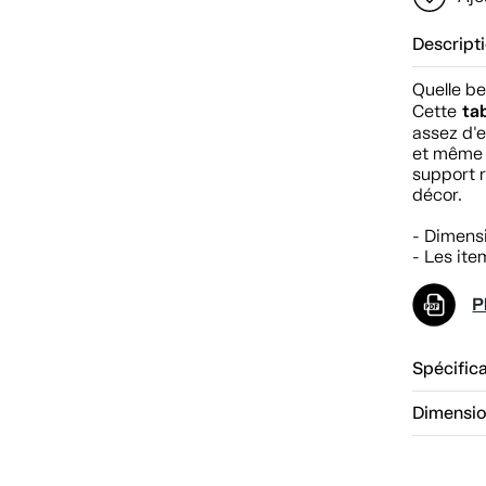
Descript
Quelle be
tab
Cette
assez d'e
et même 
support r
décor.
- Dimens
- Les ite
P
Spécific
Dimensi