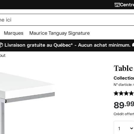
Centre
Marques
Maurice Tanguay Signature
 Livraison gratuite au Québec* - Aucun achat minimum. 
out
Table
Collecti
N° d'article:
89
.9
Crédit offer