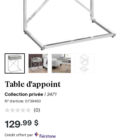
Table d'appoint
Collection privée
I 3471
N° d'article:
0739450
(0)
Aucune
cote
129
.99 $
pour
ce
produit.
Crédit offert par
Lien