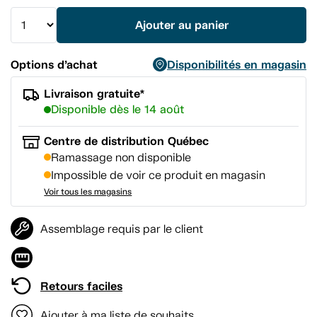
la
même
Ajouter au panier
page.
Options d’achat
Disponibilités en magasin
Livraison gratuite*
Disponible dès le 14 août
Centre de distribution Québec
Ramassage non disponible
Impossible de voir ce produit en magasin
Voir tous les magasins
Assemblage requis par le client
Retours faciles
Ajouter à ma liste de souhaits