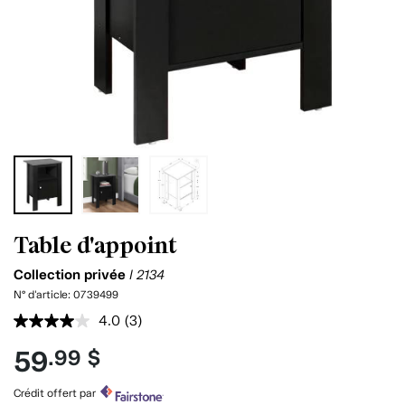
Table d'appoint
Collection privée
I 2134
N° d'article:
0739499
4.0
(3)
Lire
les
59
.99 $
3
commentaires.
Lien
Crédit offert par
vers