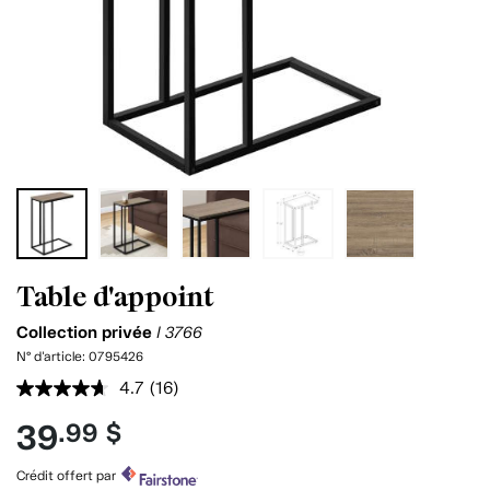
Table d'appoint
Collection privée
I 3766
N° d'article:
0795426
4.7
(16)
Lire
les
39
.99 $
16
commentaires.
Lien
Crédit offert par
vers