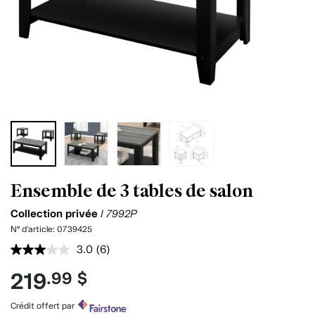
Ensemble de 3 tables de salon
Collection privée
I 7992P
N° d'article:
0739425
3.0
(6)
Lire
les
219
.99 $
6
commentaires.
Lien
Crédit offert par
vers