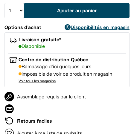
la
même
Ajouter au panier
page.
Options d’achat
Disponibilités en magasin
Livraison gratuite*
Disponible
Centre de distribution Québec
Ramassage d'ici quelques jours
Impossible de voir ce produit en magasin
Voir tous les magasins
Assemblage requis par le client
Retours faciles
Ajouter à ma liste de souhaits