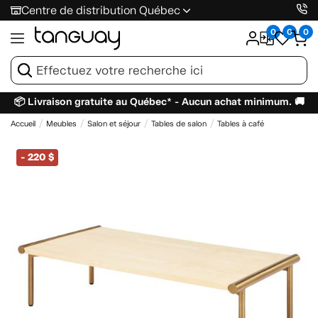
Centre de distribution Québec
0
0
0
📦 Livraison gratuite au Québec* - Aucun achat minimum. 🚚
Accueil
Meubles
Salon et séjour
Tables de salon
Tables à café
-
220 $