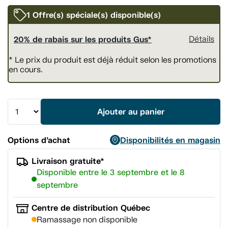
vers
la
1 Offre(s) spéciale(s) disponible(s)
même
page.
20% de rabais sur les produits Gus*
Détails
* Le prix du produit est déjà réduit selon les promotions
en cours.
Ajouter au panier
Options d’achat
Disponibilités en magasin
Livraison gratuite*
Disponible entre le 3 septembre et le 8
septembre
Centre de distribution Québec
Ramassage non disponible