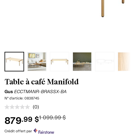
Table à café Manifold
Gus
ECCTMANR-BRASSX-BA
N° d'article:
0838745
(0)
Aucune
cote
1 099.99 $
879
.99 $
pour
ce
produit.
Crédit offert par
Lien