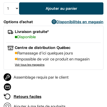
la
même
Ajouter au panier
page.
Options d’achat
Disponibilités en magasin
Livraison gratuite*
Disponible
Centre de distribution Québec
Ramassage d'ici quelques jours
Impossible de voir ce produit en magasin
Voir tous les magasins
Assemblage requis par le client
Retours faciles
Ajouter à ma liste de souhaits