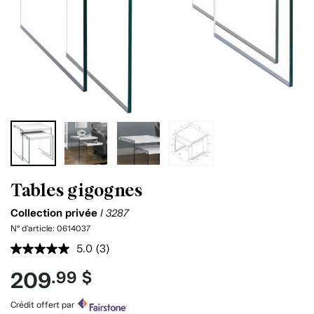
Tables gigognes
Collection privée
I 3287
N° d'article:
0614037
5.0
(3)
Lire
les
209
.99 $
3
commentaires.
Lien
Crédit offert par
vers