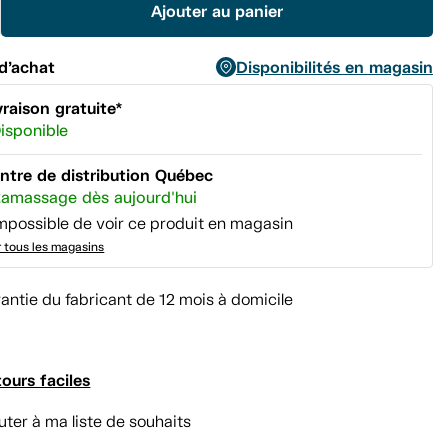
Ajouter au panier
même
page.
d’achat
Disponibilités en magasin
vraison gratuite*
isponible
ntre de distribution Québec
amassage dès aujourd'hui
mpossible de voir ce produit en magasin
r tous les magasins
antie du fabricant de 12 mois à domicile
ours faciles
uter à ma liste de souhaits