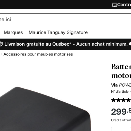
Centre
Marques
Maurice Tanguay Signature
 Livraison gratuite au Québec* - Aucun achat minimum. 
Accessoires pour meubles motorisés
Batte
motor
Via
POWE
N° d'article:
299
.
Crédit offer