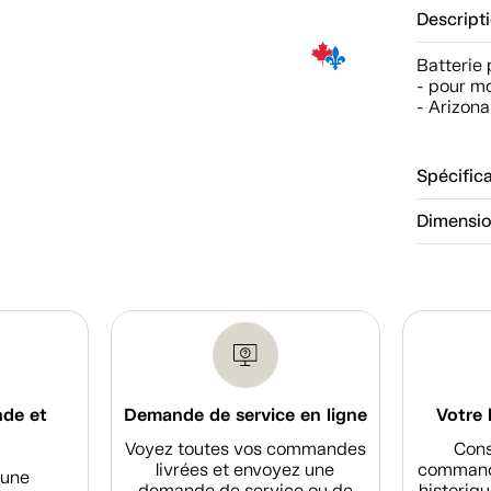
Descript
Batterie 
- pour m
- Arizona
Spécific
Dimensi
nde et
Demande de service en ligne
Votre 
Voyez toutes vos commandes
Cons
livrées et envoyez une
commande
d'une
demande de service ou de
historiqu