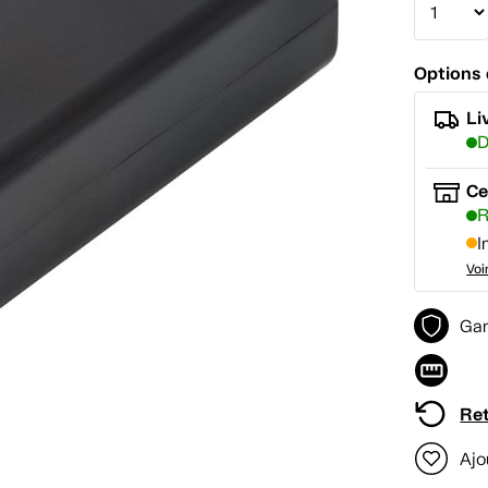
Options 
Li
D
Ce
R
I
Voi
Gar
Ret
Ajo