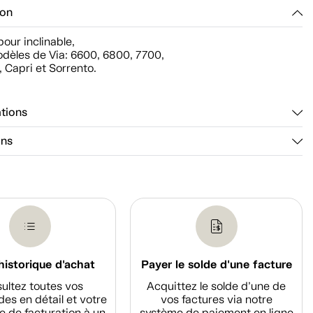
ion
pour inclinable,
odèles de Via: 6600, 6800, 7700,
, Capri et Sorrento.
ations
ons
historique d'achat
Payer le solde d'une facture
ultez toutes vos
Acquittez le solde d’une de
s en détail et votre
vos factures via notre
e de facturation à un
système de paiement en ligne