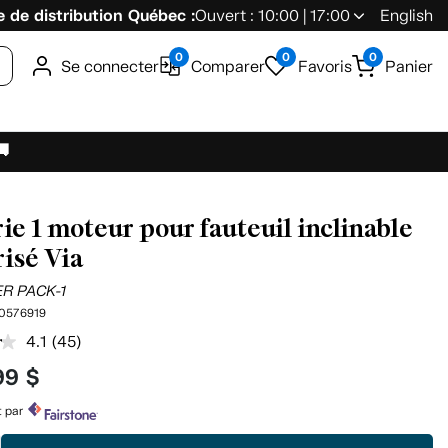
 de distribution Québec :
Ouvert : 10:00 | 17:00
English
0
0
0
Se connecter
Comparer
Favoris
Panier
🚚
rie 1 moteur pour fauteuil inclinable
isé Via
R PACK-1
0576919
4.1
(45)
Lire
les
99 $
45
commentaires.
Lien
t par
vers
la