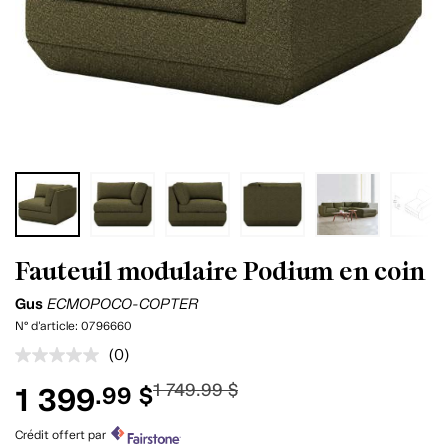
Fauteuil modulaire Podium en coin
Gus
ECMOPOCO-COPTER
N° d'article:
0796660
(0)
Aucune
cote
1 749.99 $
1 399
.99 $
pour
ce
produit.
Crédit offert par
Lien