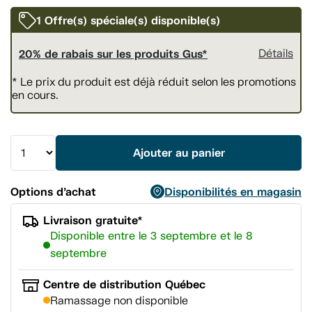
vers
la
1 Offre(s) spéciale(s) disponible(s)
même
page.
20% de rabais sur les produits Gus*
Détails
* Le prix du produit est déjà réduit selon les promotions
en cours.
Ajouter au panier
Options d’achat
Disponibilités en magasin
Livraison gratuite*
Disponible entre le 3 septembre et le 8
septembre
Centre de distribution Québec
Ramassage non disponible