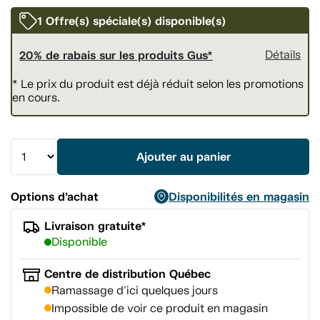
vers
la
1 Offre(s) spéciale(s) disponible(s)
même
page.
20% de rabais sur les produits Gus*
Détails
* Le prix du produit est déjà réduit selon les promotions
en cours.
Ajouter au panier
Options d’achat
Disponibilités en magasin
Livraison gratuite*
Disponible
Centre de distribution Québec
Ramassage d'ici quelques jours
Impossible de voir ce produit en magasin