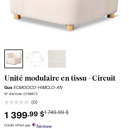
Unité modulaire en tissu - Circuit
Gus
ECMOCICO-HIMCLO-AN
N° d'article:
0796672
(0)
Aucune
cote
1 749.99 $
1 399
.99 $
pour
ce
produit.
Crédit offert par
Lien