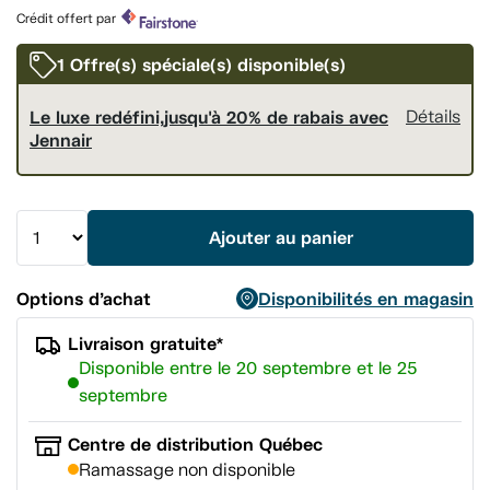
Lien
Crédit offert par
vers
la
même
1 Offre(s) spéciale(s) disponible(s)
page.
Le luxe redéfini,jusqu'à 20% de rabais avec
Détails
Jennair
Ajouter au panier
Options d’achat
Disponibilités en magasin
Livraison gratuite*
Disponible entre le 20 septembre et le 25
septembre
Centre de distribution Québec
Ramassage non disponible