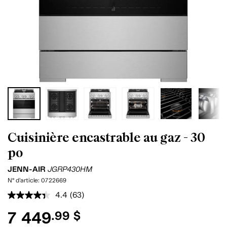
Cuisinière encastrable au gaz - 30
po
JENN-AIR
JGRP430HM
N° d'article:
0722669
4.4
(63)
Lire
les
7 449
.99 $
63
commentaires.