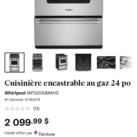
Cuisinière encastrable au gaz 24 po
Whirlpool
WFG500M4HS
N° d'article:
0740376
(0)
Aucune
cote
2 099
.99 $
pour
ce
produit.
Crédit offert par
Lien