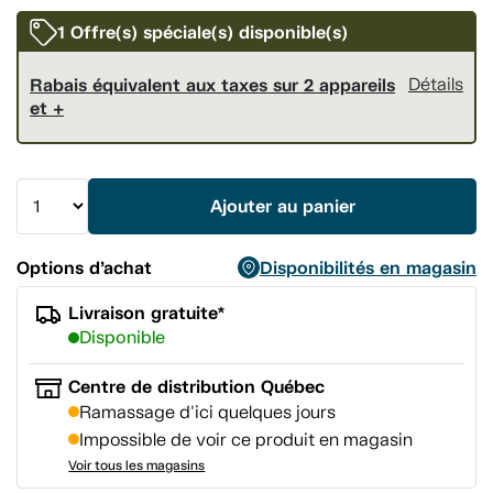
vers
la
1 Offre(s) spéciale(s) disponible(s)
même
page.
Rabais équivalent aux taxes sur 2 appareils
Détails
et +
Ajouter au panier
Options d’achat
Disponibilités en magasin
Livraison gratuite*
Disponible
Centre de distribution Québec
Ramassage d'ici quelques jours
Impossible de voir ce produit en magasin
Voir tous les magasins