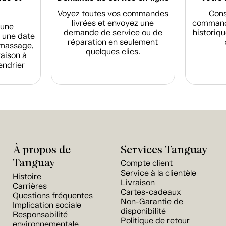
Voyez toutes vos commandes
Cons
livrées et envoyez une
commande
d'une
demande de service ou de
historiqu
 une date
réparation en seulement
amassage,
quelques clics.
raison à
endrier
À propos de
Services Tanguay
Tanguay
Compte client
Service à la clientèle
Histoire
Livraison
Carrières
Cartes-cadeaux
Questions fréquentes
Non-Garantie de
Implication sociale
disponibilité
Responsabilité
Politique de retour
environnementale