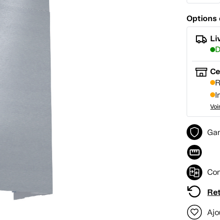
Options 
Li
D
Ce
R
I
Voi
Gar
Com
Ret
Ajo