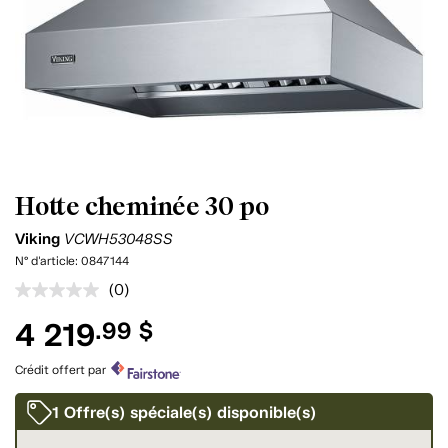
Hotte cheminée 30 po
Viking
VCWH53048SS
N° d'article:
0847144
(0)
Aucune
cote
4 219
.99 $
pour
ce
produit.
Crédit offert par
Lien
vers
la
1 Offre(s) spéciale(s) disponible(s)
même
page.