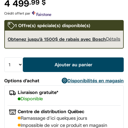
4 499
.99 $
pour
ce
produit.
Crédit offert par
Lien
vers
la
1 Offre(s) spéciale(s) disponible(s)
même
page.
Obtenez jusqu'à 1500$ de rabais avec Bosch
Détails
Ajouter au panier
Options d’achat
Disponibilités en magasin
Livraison gratuite*
Disponible
Centre de distribution Québec
Ramassage d'ici quelques jours
Impossible de voir ce produit en magasin