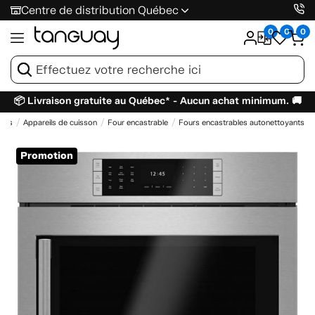
Centre de distribution Québec
0
0
0
📦 Livraison gratuite au Québec* - Aucun achat minimum. 🚚
gers
Appareils de cuisson
Four encastrable
Fours encastrables autonettoyants
Promotion