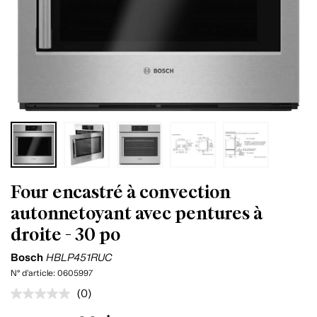
Four encastré à convection
autonnetoyant avec pentures à
droite - 30 po
Bosch
HBLP451RUC
N° d'article:
0605997
(0)
Aucune
cote