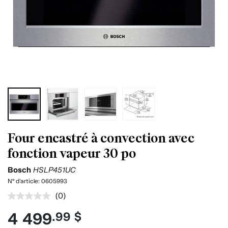
Four encastré à convection avec
fonction vapeur 30 po
Bosch
HSLP451UC
N° d'article:
0605993
(0)
Aucune
cote
4 499
.99 $
pour
ce