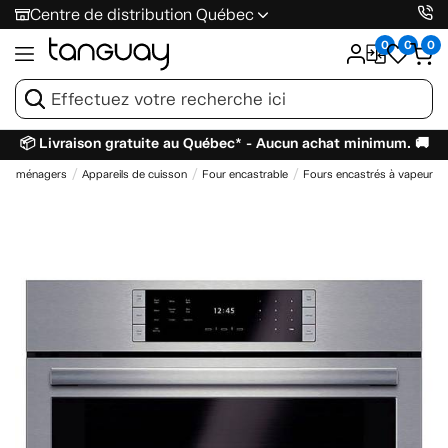
Centre de distribution Québec
0
0
0
📦 Livraison gratuite au Québec* - Aucun achat minimum. 🚚
ctroménagers
Appareils de cuisson
Four encastrable
Fours encastrés à vapeur