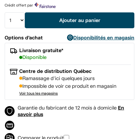
produit.
Crédit offert par
Lien
vers
la
Ajouter au panier
même
page.
Options d’achat
Disponibilités en magasin
Livraison gratuite*
Disponible
Centre de distribution Québec
Ramassage d'ici quelques jours
Impossible de voir ce produit en magasin
Voir tous les magasins
En
Garantie du fabricant de 12 mois à domicile
savoir plus
Comparer le produit