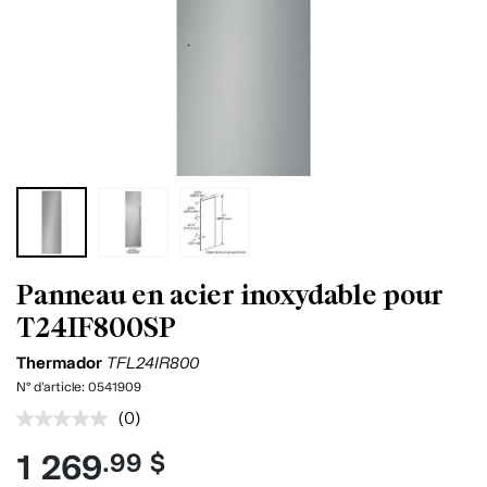
Panneau en acier inoxydable pour
T24IF800SP
Thermador
TFL24IR800
N° d'article:
0541909
(0)
Aucune
cote
1 269
.99 $
pour
ce