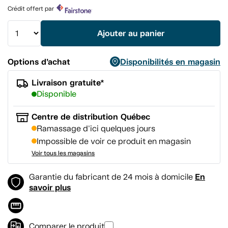
produit.
Crédit offert par
Lien
vers
la
Ajouter au panier
même
page.
Options d’achat
Disponibilités en magasin
Livraison gratuite*
Disponible
Centre de distribution Québec
Ramassage d'ici quelques jours
Impossible de voir ce produit en magasin
Voir tous les magasins
En
Garantie du fabricant de 24 mois à domicile
savoir plus
Comparer le produit