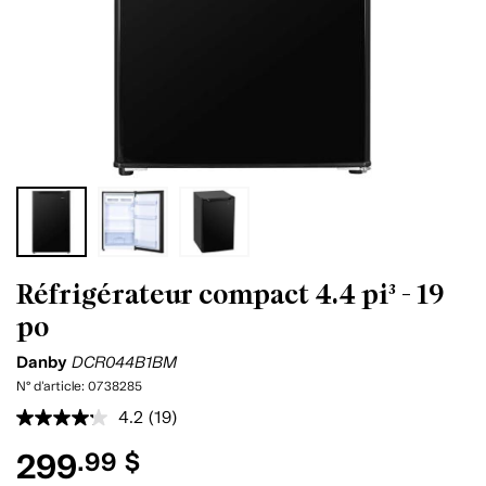
Réfrigérateur compact 4.4 pi³ - 19
po
Danby
DCR044B1BM
N° d'article:
0738285
4.2
(19)
Lire
les
299
.99 $
19
commentaires.