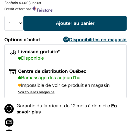
Lien
Écofrais 40.00$ inclus
vers
Crédit offert par
la
même
page.
Ajouter au panier
Options d’achat
Disponibilités en magasin
Livraison gratuite*
Disponible
Centre de distribution Québec
Ramassage dès aujourd'hui
Impossible de voir ce produit en magasin
Voir tous les magasins
En
Garantie du fabricant de 12 mois à domicile
savoir plus