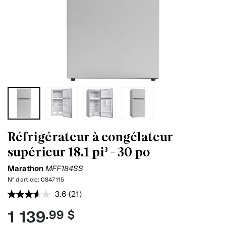
Réfrigérateur à congélateur
supérieur 18.1 pi³ - 30 po
Marathon
MFF184SS
N° d'article:
0847115
3.6
(21)
Lire
les
1 139
.99 $
21
commentaires.