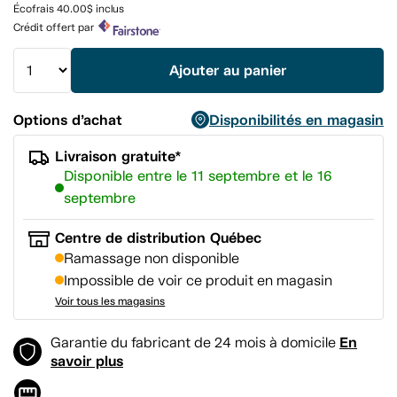
Lien
Écofrais 40.00$ inclus
vers
Crédit offert par
la
même
page.
Ajouter au panier
Options d’achat
Disponibilités en magasin
Livraison gratuite*
Disponible entre le 11 septembre et le 16
septembre
Centre de distribution Québec
Ramassage non disponible
Impossible de voir ce produit en magasin
Voir tous les magasins
En
Garantie du fabricant de 24 mois à domicile
savoir plus