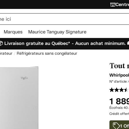
Centre
Marques
Maurice Tanguay Signature
 Livraison gratuite au Québec* - Aucun achat minimum. 
érateur
Réfrigérateurs sans congélateur
Tout r
Whirlpoo
N° d'article:
1 88
Écofrais 40
Crédit offer
1 Of