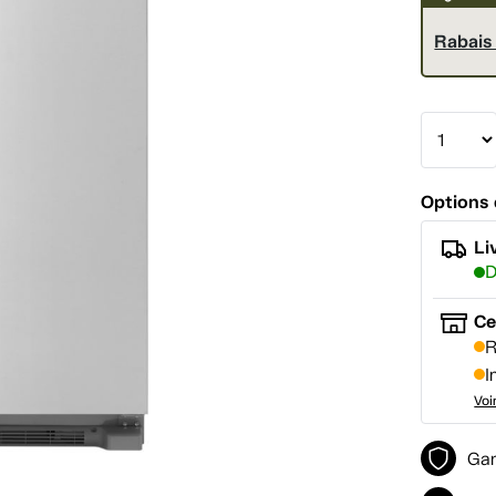
Rabais 
Options 
Li
D
Ce
R
I
Voi
Gar