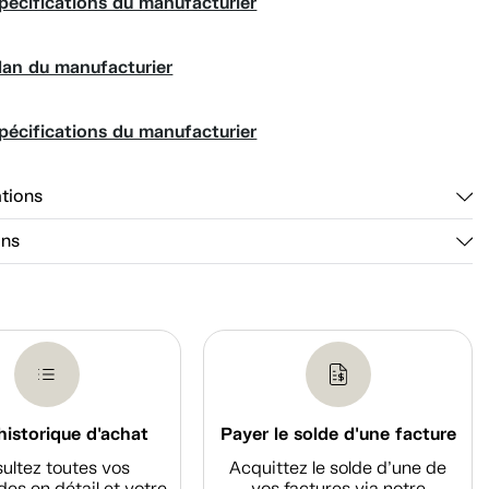
pécifications du manufacturier
lan du manufacturier
pécifications du manufacturier
ations
ons
historique d'achat
Payer le solde d'une facture
ultez toutes vos
Acquittez le solde d’une de
s en détail et votre
vos factures via notre