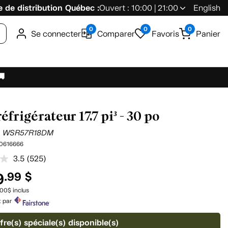
 de distribution Québec :
Ouvert : 10:00 | 21:00
English
0
0
0
Se connecter
Comparer
Favoris
Panier
🚚
éfrigérateur 17.7 pi³ - 30 po
l
WSR57R18DM
0616666
3.5
(525)
Lire
les
9
.99 $
525
commentaires.
.00$ inclus
Lien
t par
vers
la
même
fre(s) spéciale(s) disponible(s)
page.