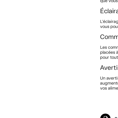
que vous
Éclair
L’éclaira
vous pouv
Comma
Les com
placées à
pour tout
Avert
Un averti
augmente 
vos alime