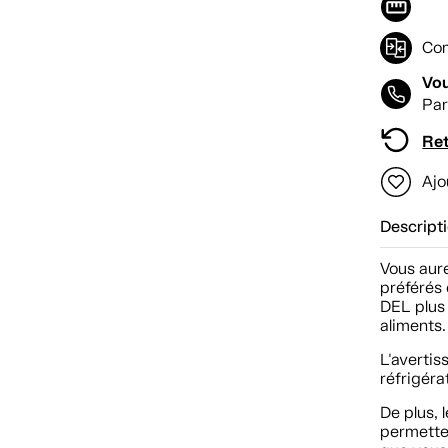
Com
Vou
Par
Ret
Ajo
Descript
Vous aur
préférés 
DEL plus 
aliments.
L'avertis
réfrigéra
De plus,
permetten