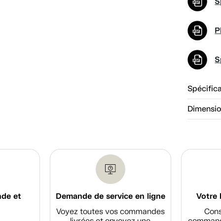
S
P
S
Spécific
Dimensi
nde et
Demande de service en ligne
Votre 
Voyez toutes vos commandes
Cons
livrées et envoyez une
commande