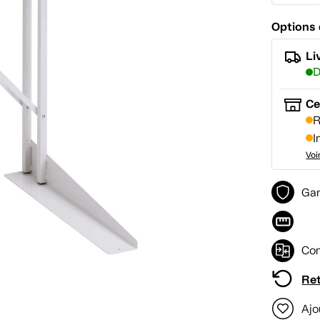
Options 
Li
D
Ce
R
I
Voi
Gar
Com
Ret
Ajo