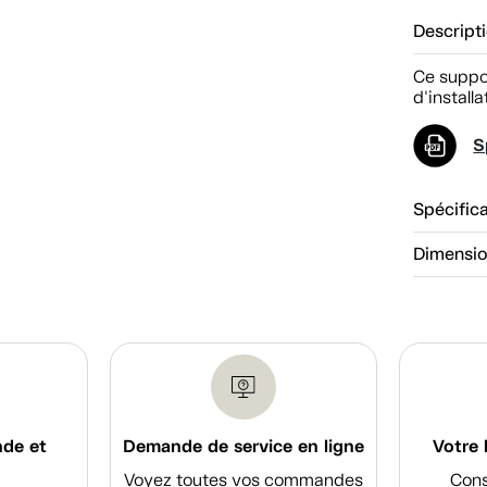
Descript
Ce suppo
d'install
S
Spécific
Dimensi
nde et
Demande de service en ligne
Votre 
Voyez toutes vos commandes
Cons