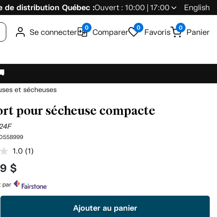
 de distribution Québec :
Ouvert : 10:00 | 17:00
English
0
0
0
Se connecter
Comparer
Favoris
Panier
🚚
uses et sécheuses
rt pour sécheuse compacte
24F
0558999
1.0
(1)
Lire
1
99 $
commentaire.
Lien
vers
t par
la
même
Ajouter au panier
page.