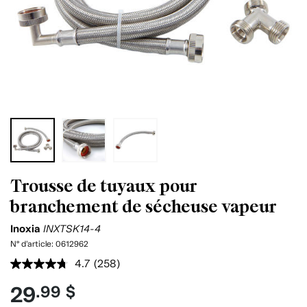
Trousse de tuyaux pour
branchement de sécheuse vapeur
Inoxia
INXTSK14-4
N° d'article:
0612962
4.7
(258)
Lire
les
29
.99 $
258
commentaires.