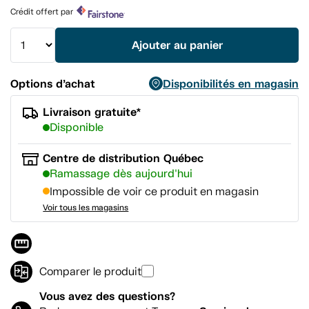
Lien
Crédit offert par
vers
la
même
Ajouter au panier
page.
Options d’achat
Disponibilités en magasin
Livraison gratuite*
Disponible
Centre de distribution Québec
Ramassage dès aujourd'hui
Impossible de voir ce produit en magasin
Voir tous les magasins
Comparer le produit
Vous avez des questions?