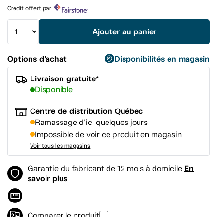
produit.
Crédit offert par
Lien
vers
la
Ajouter au panier
même
page.
Options d’achat
Disponibilités en magasin
Livraison gratuite*
Disponible
Centre de distribution Québec
Ramassage d'ici quelques jours
Impossible de voir ce produit en magasin
Voir tous les magasins
En
Garantie du fabricant de 12 mois à domicile
savoir plus
Comparer le produit