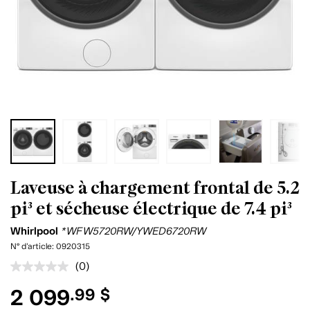
Laveuse à chargement frontal de 5.2
pi³ et sécheuse électrique de 7.4 pi³
Whirlpool
*WFW5720RW/YWED6720RW
N° d'article:
0920315
(0)
Aucune
cote
2 099
.99 $
pour
ce