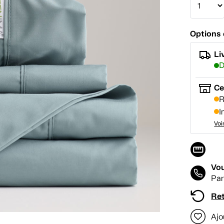
Options 
Li
D
Ce
R
I
Voi
Vou
Par
Ret
Ajo