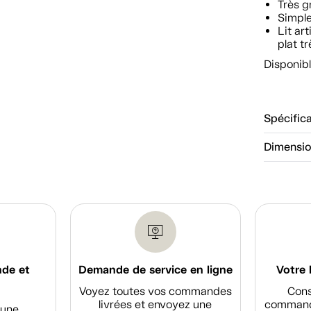
Très g
Simpl
Lit ar
plat tr
Disponibl
Spécific
Dimensi
nde et
Demande de service en ligne
Votre 
Voyez toutes vos commandes
Cons
livrées et envoyez une
commande
d'une