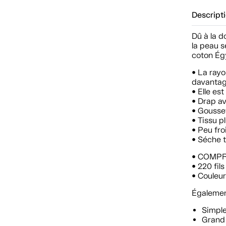
Descript
Dû à la d
la peau s
coton Égy
• La ray
davantage
• Elle es
• Drap av
• Gousse
• Tissu p
• Peu fro
• Séche 
• COMPREN
• 220 fi
• Couleur
Également
Simpl
Grand 