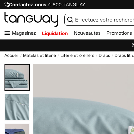
Contactez-nous :
1-800-TANGUAY
Magasinez
Liquidation
Nouveautés
Promotions

Accueil
Matelas et literie
Literie et oreillers
Draps
Draps lit 