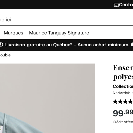
Centre
Marques
Maurice Tanguay Signature
 Livraison gratuite au Québec* - Aucun achat minimum. 
double
Ensem
polye
Collectio
N° d'article:
99
.9
Crédit offer