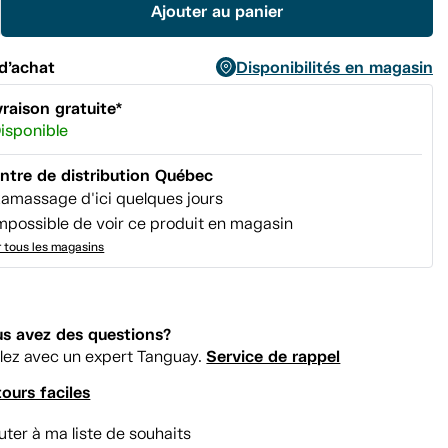
Ajouter au panier
même
page.
d’achat
Disponibilités en magasin
vraison gratuite*
isponible
ntre de distribution Québec
amassage d'ici quelques jours
mpossible de voir ce produit en magasin
r tous les magasins
s avez des questions?
Service de rappel
lez avec un expert Tanguay.
ours faciles
uter à ma liste de souhaits