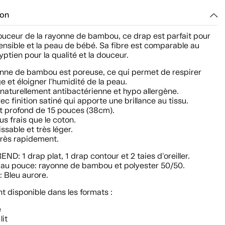
ion
ouceur de la rayonne de bambou, ce drap est parfait pour
ensible et la peau de bébé. Sa fibre est comparable au
ptien pour la qualité et la douceur.
onne de bambou est poreuse, ce qui permet de respirer
 et éloigner l'humidité de la peau.
t naturellement antibactérienne et hypo allergène.
ec finition satiné qui apporte une brillance au tissu.
t profond de 15 pouces (38cm).
lus frais que le coton.
issable et très léger.
très rapidement.
D: 1 drap plat, 1 drap contour et 2 taies d'oreiller.
ls au pouce: rayonne de bambou et polyester 50/50.
: Bleu aurore.
 disponible dans les formats :
e
lit