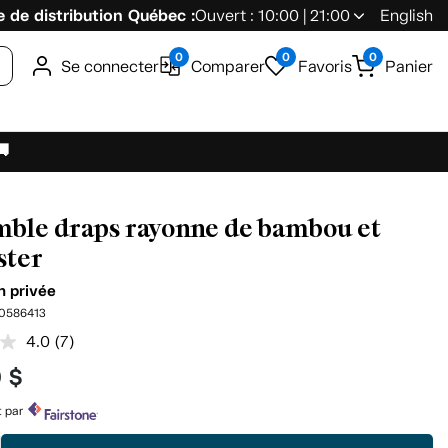
 de distribution Québec :
Ouvert : 10:00 | 21:00
English
0
0
0
Se connecter
Comparer
Favoris
Panier
🚚
ble draps rayonne de bambou et
ster
n privée
0586413
4.0
(7)
Lire
les
9 $
7
commentaires.
Lien
t par
vers
la