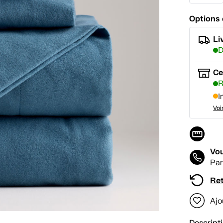
Options 
Li
D
Ce
R
I
Voi
Vou
Par
Ret
Ajo