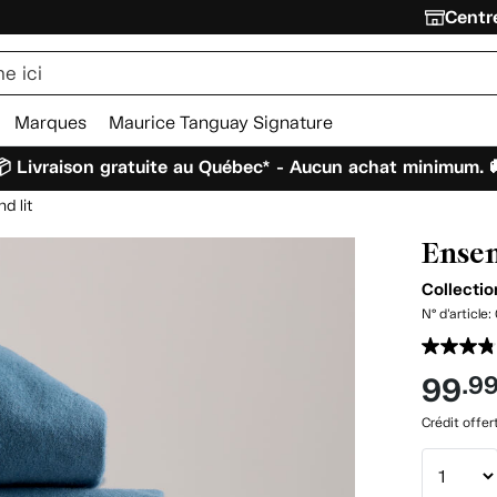
Centre
Marques
Maurice Tanguay Signature
 Livraison gratuite au Québec* - Aucun achat minimum. 
d lit
Ensem
Collectio
N° d'article:
99
.9
Crédit offer