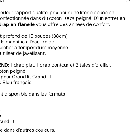
ion
meilleur rapport qualité-prix pour une literie douce en
 confectionnée dans du coton 100% peigné. D'un entretien
drap en flanelle
vous offre des années de confort.
t profond de 15 pouces (38cm).
 la machine à l'eau froide.
 sécher à température moyenne.
tiliser de javellisant.
ND:
1 drap plat, 1 drap contour et 2 taies d'oreiller.
oton peigné.
pour Grand lit Grand lit.
: Bleu français.
 disponible dans les formats :
e
e
rand lit
e dans d'autres couleurs.