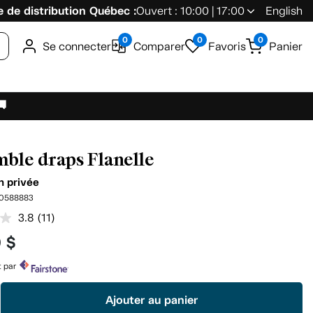
 de distribution Québec :
Ouvert : 10:00 | 17:00
English
0
0
0
Se connecter
Comparer
Favoris
Panier
🚚
ble draps Flanelle
n privée
0588883
3.8
(11)
Lire
les
9 $
11
commentaires.
Lien
t par
vers
la
Ajouter au panier
même
page.