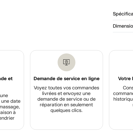
Spécific
Dimensi
nde et
Demande de service en ligne
Votre 
Voyez toutes vos commandes
Cons
livrées et envoyez une
commande
d'une
demande de service ou de
historiqu
 une date
réparation en seulement
amassage,
quelques clics.
raison à
endrier