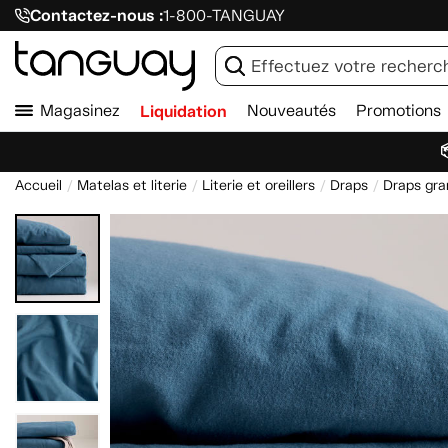
Contactez-nous :
1-800-TANGUAY
Magasinez
Liquidation
Nouveautés
Promotions

Accueil
Matelas et literie
Literie et oreillers
Draps
Draps gran