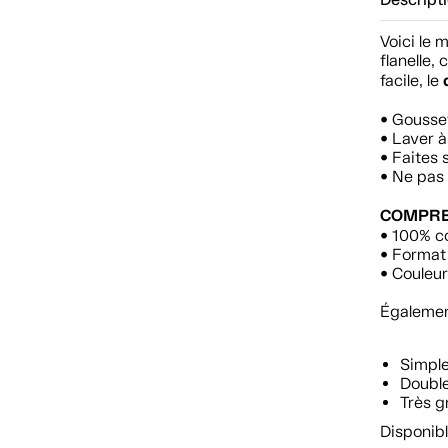
Descript
Voici le 
flanelle,
facile, le
• Gousse
• Laver à
• Faites
• Ne pas u
COMPRE
• 100% c
• Format 
• Couleur
Également
Simpl
Doubl
Très g
Disponibl