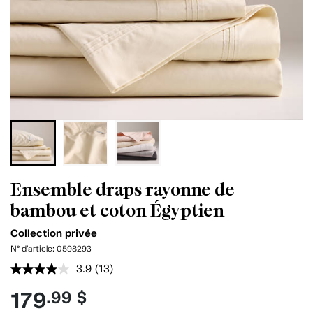
Ensemble draps rayonne de
bambou et coton Égyptien
Collection privée
N° d'article:
0598293
3.9
(13)
Lire
les
179
.99 $
13
commentaires.