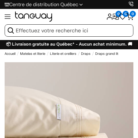
Centre de distribution Québec
0
0
0
📦 Livraison gratuite au Québec* - Aucun achat minimum. 🚚
Accueil
Matelas et literie
Literie et oreillers
Draps
Draps grand lit