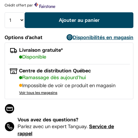
Lien
Crédit offert par
vers
la
même
Ajouter au panier
page.
Options d’achat
Disponibilités en magasin
Livraison gratuite*
Disponible
Centre de distribution Québec
Ramassage dès aujourd'hui
Impossible de voir ce produit en magasin
Voir tous les magasins
Vous avez des questions?
Service de
Parlez avec un expert Tanguay.
rappel