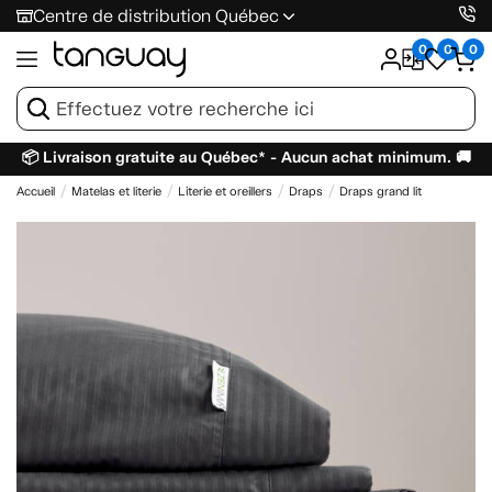
Centre de distribution Québec
0
0
0
📦 Livraison gratuite au Québec* - Aucun achat minimum. 🚚
Accueil
Matelas et literie
Literie et oreillers
Draps
Draps grand lit