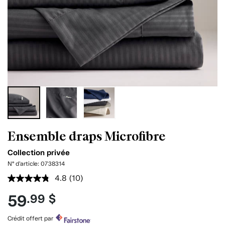
Ensemble draps Microfibre
Collection privée
N° d'article:
0738314
4.8
(10)
Lire
les
59
.99 $
10
commentaires.
Lien
Crédit offert par
vers