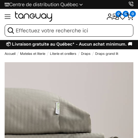
Centre de distribution Québec
0
0
0
📦 Livraison gratuite au Québec* - Aucun achat minimum. 🚚
Accueil
Matelas et literie
Literie et oreillers
Draps
Draps grand lit