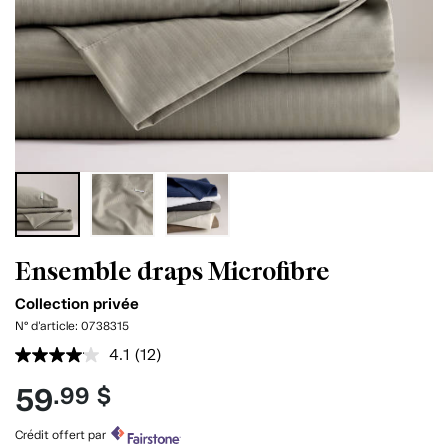
Ensemble draps Microfibre
Collection privée
N° d'article:
0738315
4.1
(12)
Lire
les
59
.99 $
12
commentaires.
Lien
Crédit offert par
vers