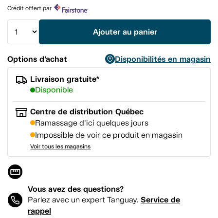
produit.
Crédit offert par
Lien
vers
la
Ajouter au panier
même
page.
Options d’achat
Disponibilités en magasin
Livraison gratuite*
Disponible
Centre de distribution Québec
Ramassage d'ici quelques jours
Impossible de voir ce produit en magasin
Voir tous les magasins
Vous avez des questions?
Service de
Parlez avec un expert Tanguay.
rappel