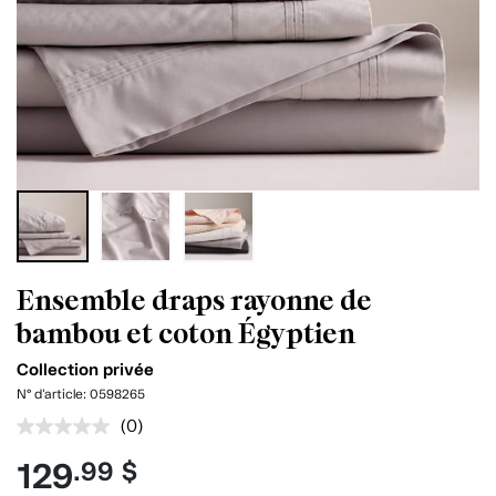
Ensemble draps rayonne de
bambou et coton Égyptien
Collection privée
N° d'article:
0598265
(0)
Aucune
cote
129
.99 $
pour
ce