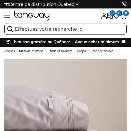
Centre de distribution Québec
0
0
0
📦 Livraison gratuite au Québec* - Aucun achat minimum. 🚚
Accueil
Matelas et literie
Literie et oreillers
Draps
Draps lit simple