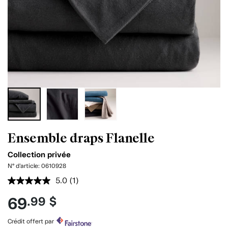
Ensemble draps Flanelle
Collection privée
N° d'article:
0610928
5.0
(1)
Lire
1
69
.99 $
commentaire.
Lien
vers
Crédit offert par
la