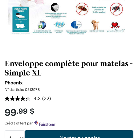
Enveloppe complète pour matelas -
Simple XL
Phoenix
N° d'article:
0513978
4.3
(22)
Lire
les
99
.99 $
22
commentaires.
Lien
Crédit offert par
vers
la
même