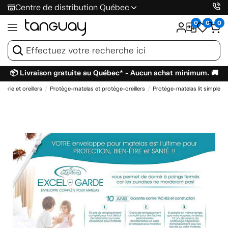
Centre de distribution Québec
0
0
0
📦 Livraison gratuite au Québec* - Aucun achat minimum. 🚚
Literie et oreillers
Protège-matelas et protège-oreillers
Protège-matelas lit simple