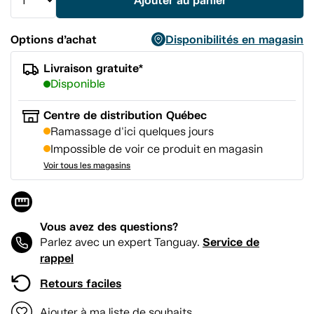
Ajouter au panier
page.
Options d’achat
Disponibilités en magasin
Livraison gratuite*
Disponible
Centre de distribution Québec
Ramassage d'ici quelques jours
Impossible de voir ce produit en magasin
Voir tous les magasins
Vous avez des questions?
Service de
Parlez avec un expert Tanguay.
rappel
Retours faciles
Ajouter à ma liste de souhaits