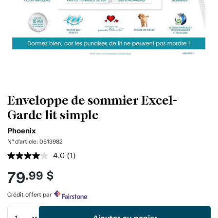
Enveloppe de sommier Excel-
Garde lit simple
Phoenix
N° d'article:
0513982
4.0
(1)
Lire
1
79
.99 $
commentaire.
Lien
vers
Crédit offert par
la
même
page.