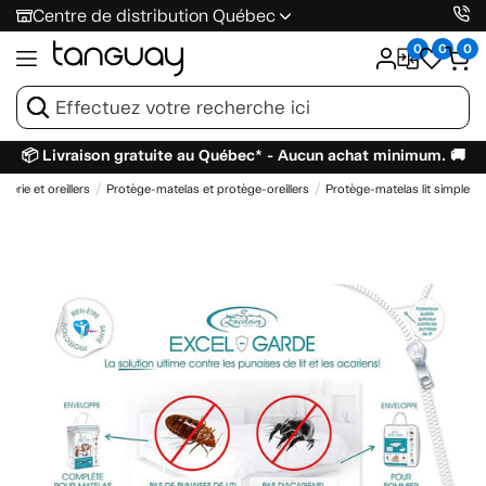
Centre de distribution Québec
0
0
0
📦 Livraison gratuite au Québec* - Aucun achat minimum. 🚚
Literie et oreillers
Protège-matelas et protège-oreillers
Protège-matelas lit simple