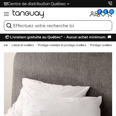
Centre de distribution Québec
0
0
0
📦 Livraison gratuite au Québec* - Aucun achat minimum. 🚚
literie
Literie et oreillers
Protège-matelas et protège-oreillers
Protège-oreillers