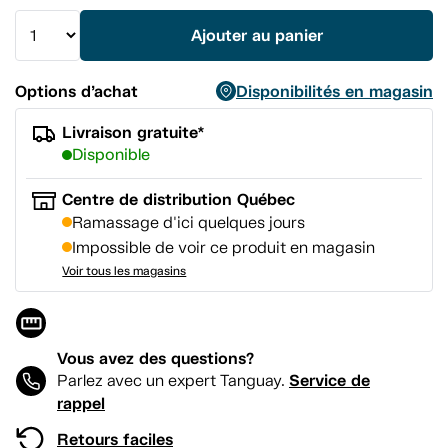
la
même
Ajouter au panier
page.
Options d’achat
Disponibilités en magasin
Livraison gratuite*
Disponible
Centre de distribution Québec
Ramassage d'ici quelques jours
Impossible de voir ce produit en magasin
Voir tous les magasins
Vous avez des questions?
Service de
Parlez avec un expert Tanguay.
rappel
Retours faciles