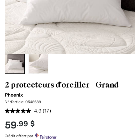
2 protecteurs d'oreiller - Grand
Phoenix
N° d'article:
0548688
4.9
(17)
Lire
les
59
.99 $
17
commentaires.
Lien
Crédit offert par
vers